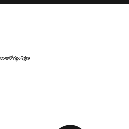
లు
ఆరోగ్యం
శిక్షణ