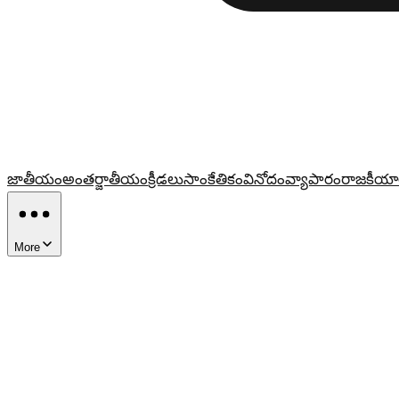
జాతీయం
అంతర్జాతీయం
క్రీడలు
సాంకేతికం
వినోదం
వ్యాపారం
రాజకీయా
More