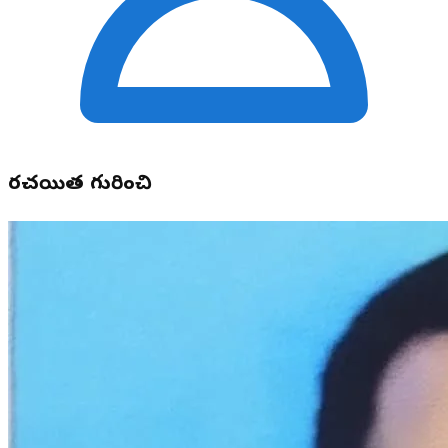
రచయిత గురించి