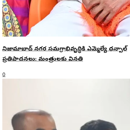
నిజామాబాద్ నగర సమగ్రాభివృద్ధికి ఎమ్మెల్యే ధన్పాల్
ప్రతిపాదనలు: మంత్రులకు వినతి
0