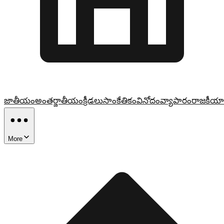
జాతీయం
అంతర్జాతీయం
క్రీడలు
సాంకేతికం
వినోదం
వ్యాపారం
రాజకీయా
More