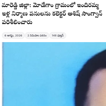
కామారెడ్డి జిల్లా: మోడేగాం గ్రామంలో ఇందిరమ్మ
ఇళ్ల నిర్మాణ పనులను కలెక్టర్ ఆశిష్ సాంగ్వాన్
పరిశీలించారు
6 ఆగస్టు, 2026
2
నిమిషాల పఠనం
148
వ్యూస్