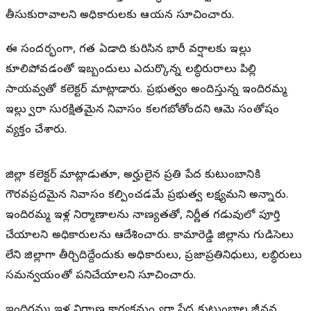
తీసుకురావాలని అధికారులకు ఆయన సూచించారు.
ఈ సందర్భంగా, గత ఏడాది కురిసిన భారీ వర్షాలకు ఇల్లు
కూలిపోవడంతో ఇబ్బందులు ఎదుర్కొన్న లబ్ధిదారురాలు పిల్లి
సాయవ్వతో కలెక్టర్ మాట్లాడారు. ప్రభుత్వం అందిస్తున్న ఇందిరమ్మ
ఇల్లు ద్వారా సురక్షితమైన నివాసం కలగబోతోందని ఆమె సంతోషం
వ్యక్తం చేశారు.
జిల్లా కలెక్టర్ మాట్లాడుతూ, అర్హులైన ప్రతి పేద కుటుంబానికి
గౌరవప్రదమైన నివాసం కల్పించడమే ప్రభుత్వ లక్ష్యమని అన్నారు.
ఇందిరమ్మ ఇళ్ల నిర్మాణాలను నాణ్యతతో, నిర్ణీత గడువులో పూర్తి
చేయాలని అధికారులను ఆదేశించారు. కామారెడ్డి జిల్లాను గుడిసెలు
లేని జిల్లాగా తీర్చిదిద్దేందుకు అధికారులు, ప్రజాప్రతినిధులు, లబ్ధిదారులు
సమన్వయంతో పనిచేయాలని సూచించారు.
ఇందిరమ్మ ఇళ్ల నిర్మాణ కార్యక్రమం ద్వారా పేద కుటుంబాల జీవన