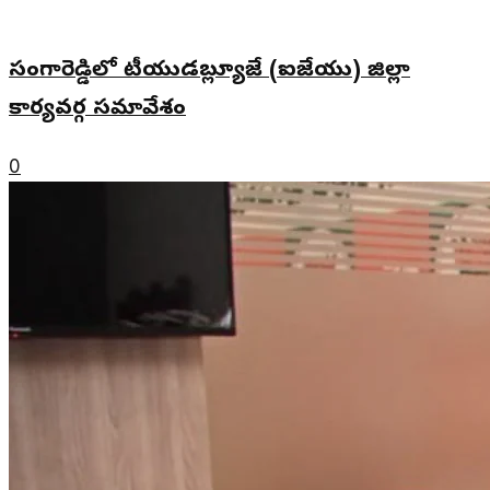
సంగారెడ్డిలో టీయుడబ్ల్యూజే (ఐజేయు) జిల్లా
కార్యవర్గ సమావేశం
0