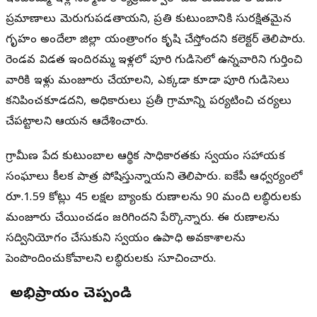
ప్రమాణాలు మెరుగుపడతాయని, ప్రతి కుటుంబానికి సురక్షితమైన
గృహం అందేలా జిల్లా యంత్రాంగం కృషి చేస్తోందని కలెక్టర్ తెలిపారు.
రెండవ విడత ఇందిరమ్మ ఇళ్లలో పూరి గుడిసెలో ఉన్నవారిని గుర్తించి
వారికి ఇళ్లు మంజూరు చేయాలని, ఎక్కడా కూడా పూరి గుడిసెలు
కనిపించకూడదని, అధికారులు ప్రతీ గ్రామాన్ని పర్యటించి చర్యలు
చేపట్టాలని ఆయన ఆదేశించారు.
గ్రామీణ పేద కుటుంబాల ఆర్థిక సాధికారతకు స్వయం సహాయక
సంఘాలు కీలక పాత్ర పోషిస్తున్నాయని తెలిపారు. ఐకేపీ ఆధ్వర్యంలో
రూ.1.59 కోట్లు 45 లక్షల బ్యాంకు రుణాలను 90 మంది లబ్ధిదారులకు
మంజూరు చేయించడం జరిగిందని పేర్కొన్నారు. ఈ రుణాలను
సద్వినియోగం చేసుకుని స్వయం ఉపాధి అవకాశాలను
పెంపొందించుకోవాలని లబ్ధిదారులకు సూచించారు.
మీ అభిప్రాయం చెప్పండి