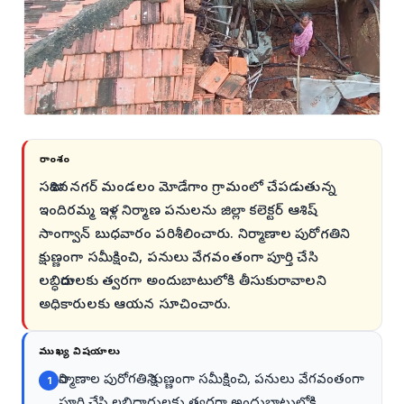
సారాంశం
సదాశివనగర్ మండలం మోడేగాం గ్రామంలో చేపడుతున్న
ఇందిరమ్మ ఇళ్ల నిర్మాణ పనులను జిల్లా కలెక్టర్ ఆశిష్
సాంగ్వాన్ బుధవారం పరిశీలించారు. నిర్మాణాల పురోగతిని
క్షుణ్ణంగా సమీక్షించి, పనులు వేగవంతంగా పూర్తి చేసి
లబ్ధిదారులకు త్వరగా అందుబాటులోకి తీసుకురావాలని
అధికారులకు ఆయన సూచించారు.
ముఖ్య విషయాలు
నిర్మాణాల పురోగతిని క్షుణ్ణంగా సమీక్షించి, పనులు వేగవంతంగా
1