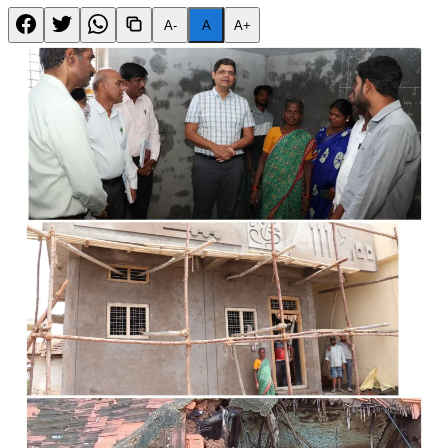
A-
A
A+