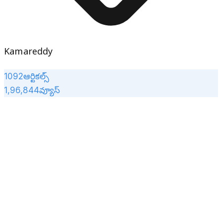
Kamareddy
1092
ఆర్టికల్స్
1,96,844
వ్యూస్