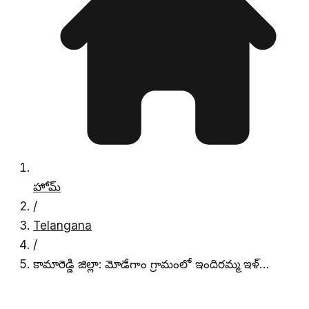
హోమ్
/
Telangana
/
కామారెడ్డి జిల్లా: మోడేగాం గ్రామంలో ఇందిరమ్మ ఇళ్…