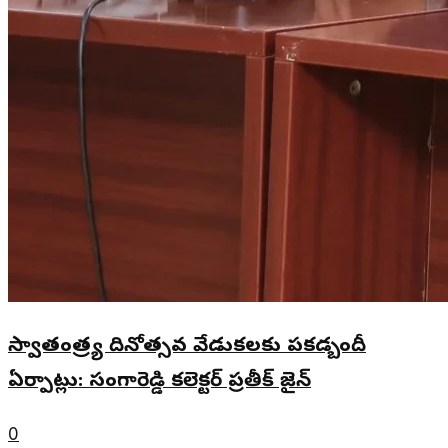
స్వాతంత్ర్య దినోత్సవ వేడుకలకు పకడ్బందీ
ఏర్పాట్లు: సంగారెడ్డి కలెక్టర్ ప్రతీక్ జైన్
0