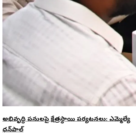
అభివృద్ధి పనులపై క్షేత్రస్థాయి పర్యటనలు: ఎమ్మెల్యే
ధన్‌పాల్