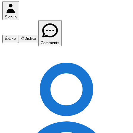
Sign in
👍
Like
👎
Dislike
Comments