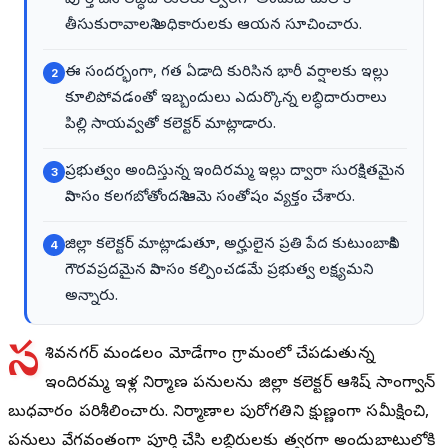
పూర్తి చేసి లబ్ధిదారులకు త్వరగా అందుబాటులోకి
తీసుకురావాలని అధికారులకు ఆయన సూచించారు.
ఈ సందర్భంగా, గత ఏడాది కురిసిన భారీ వర్షాలకు ఇల్లు
2
కూలిపోవడంతో ఇబ్బందులు ఎదుర్కొన్న లబ్ధిదారురాలు
పిల్లి సాయవ్వతో కలెక్టర్ మాట్లాడారు.
ప్రభుత్వం అందిస్తున్న ఇందిరమ్మ ఇల్లు ద్వారా సురక్షితమైన
3
నివాసం కలగబోతోందని ఆమె సంతోషం వ్యక్తం చేశారు.
జిల్లా కలెక్టర్ మాట్లాడుతూ, అర్హులైన ప్రతి పేద కుటుంబానికి
4
గౌరవప్రదమైన నివాసం కల్పించడమే ప్రభుత్వ లక్ష్యమని
అన్నారు.
స
దాశివనగర్ మండలం మోడేగాం గ్రామంలో చేపడుతున్న
ఇందిరమ్మ ఇళ్ల నిర్మాణ పనులను జిల్లా కలెక్టర్ ఆశిష్ సాంగ్వాన్
బుధవారం పరిశీలించారు. నిర్మాణాల పురోగతిని క్షుణ్ణంగా సమీక్షించి,
పనులు వేగవంతంగా పూర్తి చేసి లబ్ధిదారులకు త్వరగా అందుబాటులోకి