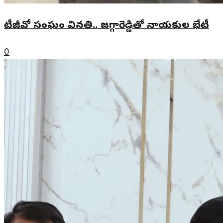
టీజీవో సంఘం వినతి.. జగ్గారెడ్డితో నాయకుల భేటీ
0